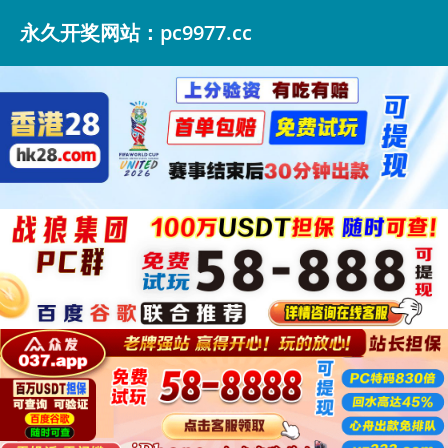
永久开奖网站：pc9977.cc