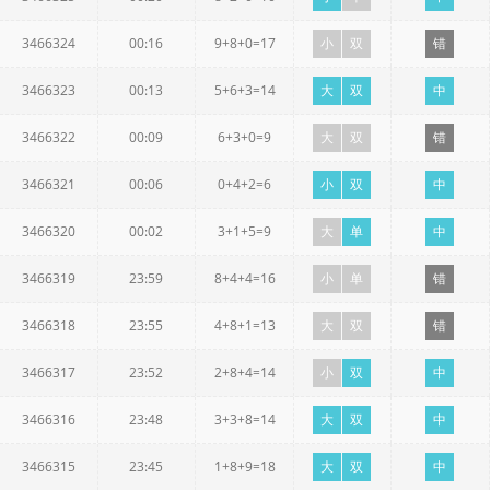
3466324
00:16
9+8+0=17
小
双
错
3466323
00:13
5+6+3=14
大
双
中
3466322
00:09
6+3+0=9
大
双
错
3466321
00:06
0+4+2=6
小
双
中
3466320
00:02
3+1+5=9
大
单
中
3466319
23:59
8+4+4=16
小
单
错
3466318
23:55
4+8+1=13
大
双
错
3466317
23:52
2+8+4=14
小
双
中
3466316
23:48
3+3+8=14
大
双
中
3466315
23:45
1+8+9=18
大
双
中