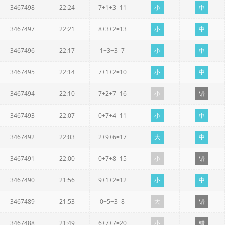
3467498
22:24
7+1+3=11
小
中
3467497
22:21
8+3+2=13
小
中
3467496
22:17
1+3+3=7
小
中
3467495
22:14
7+1+2=10
小
中
3467494
22:10
7+2+7=16
小
错
3467493
22:07
0+7+4=11
小
中
3467492
22:03
2+9+6=17
大
中
3467491
22:00
0+7+8=15
小
错
3467490
21:56
9+1+2=12
小
中
3467489
21:53
0+5+3=8
大
错
3467488
21:49
6+7+7=20
小
错