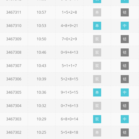
3467311
10:57
1+5+2=8
单
错
3467310
10:53
4+8+9=21
单
中
3467309
10:50
7+0+2=9
双
错
3467308
10:46
0+9+4=13
双
错
3467307
10:43
5+1+1=7
双
错
3467306
10:39
5+2+8=15
双
错
3467305
10:36
9+1+5=15
单
中
3467304
10:32
0+7+6=13
双
错
3467303
10:29
6+8+0=14
双
中
3467302
10:25
5+5+8=18
单
错