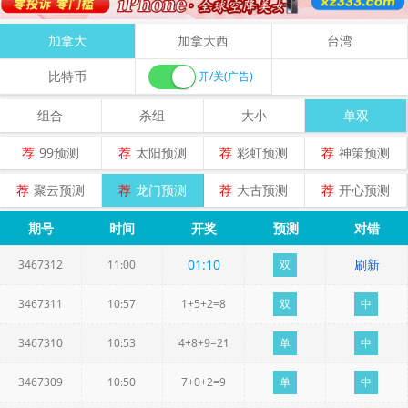
加拿大
加拿大西
台湾
比特币
开/关(广告)
组合
杀组
大小
单双
荐
99预测
荐
太阳预测
荐
彩虹预测
荐
神策预测
荐
聚云预测
荐
龙门预测
荐
大古预测
荐
开心预测
期号
时间
开奖
预测
对错
01
:
09
刷新
3467312
11:00
双
3467311
10:57
1+5+2=8
双
中
3467310
10:53
4+8+9=21
单
中
3467309
10:50
7+0+2=9
单
中