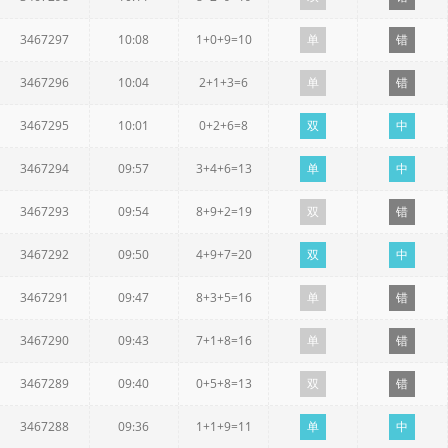
3467297
10:08
1+0+9=10
单
错
3467296
10:04
2+1+3=6
单
错
3467295
10:01
0+2+6=8
双
中
3467294
09:57
3+4+6=13
单
中
3467293
09:54
8+9+2=19
双
错
3467292
09:50
4+9+7=20
双
中
3467291
09:47
8+3+5=16
单
错
3467290
09:43
7+1+8=16
单
错
3467289
09:40
0+5+8=13
双
错
3467288
09:36
1+1+9=11
单
中