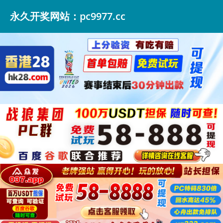
永久开奖网站：pc9977.cc