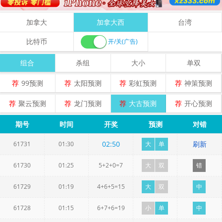
加拿大
加拿大西
台湾
比特币
开/关(广告)
组合
杀组
大小
单双
荐
99预测
荐
太阳预测
荐
彩虹预测
荐
神策预测
荐
聚云预测
荐
龙门预测
荐
大古预测
荐
开心预测
期号
时间
开奖
预测
对错
02
:
50
刷新
61731
01:30
大
单
61730
01:25
5+2+0=7
大
双
错
61729
01:19
4+6+5=15
大
双
中
61728
01:15
6+7+6=19
小
单
中