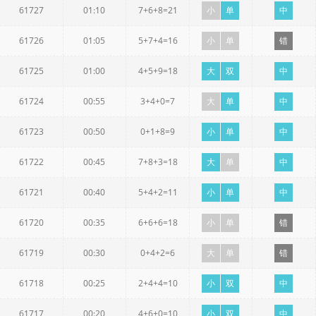
61727
01:10
7+6+8=21
小
单
中
61726
01:05
5+7+4=16
小
单
错
61725
01:00
4+5+9=18
大
双
中
61724
00:55
3+4+0=7
大
单
中
61723
00:50
0+1+8=9
小
单
中
61722
00:45
7+8+3=18
大
单
中
61721
00:40
5+4+2=11
小
单
中
61720
00:35
6+6+6=18
小
单
错
61719
00:30
0+4+2=6
大
单
错
61718
00:25
2+4+4=10
小
双
中
61717
00:20
4+6+0=10
小
双
中