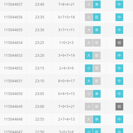
115044657
23:40
7+8+6=21
小
单
中
115044656
23:35
6+7+5=18
小
双
中
115044655
23:30
3+7+1=11
大
单
中
115044654
23:25
1+0+2=3
大
双
错
115044653
23:20
3+9+7=19
大
双
中
115044652
23:15
2+4+3=9
小
双
中
115044651
23:10
8+0+9=17
大
双
中
115044650
23:05
6+4+5=15
小
单
中
115044649
23:00
7+9+5=21
小
双
错
115044648
22:55
2+7+4=13
大
单
中
115044647
22:50
5+0+3=8
小
双
中