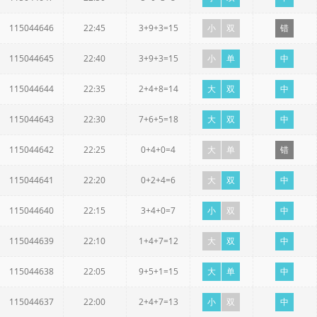
115044646
22:45
3+9+3=15
小
双
错
115044645
22:40
3+9+3=15
小
单
中
115044644
22:35
2+4+8=14
大
双
中
115044643
22:30
7+6+5=18
大
双
中
115044642
22:25
0+4+0=4
大
单
错
115044641
22:20
0+2+4=6
大
双
中
115044640
22:15
3+4+0=7
小
双
中
115044639
22:10
1+4+7=12
大
双
中
115044638
22:05
9+5+1=15
大
单
中
115044637
22:00
2+4+7=13
小
双
中