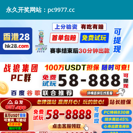
永久开奖网站：pc9977.cc