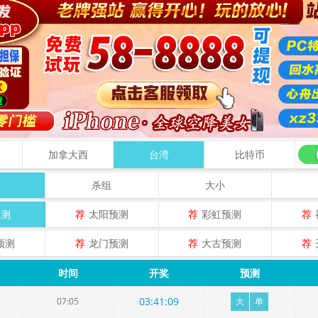
加拿大西
台湾
比特币
杀组
大小
预测
荐
太阳预测
荐
彩虹预测
荐
预测
荐
龙门预测
荐
大古预测
荐
时间
开奖
预测
03
:
41
:
08
07:05
大
单