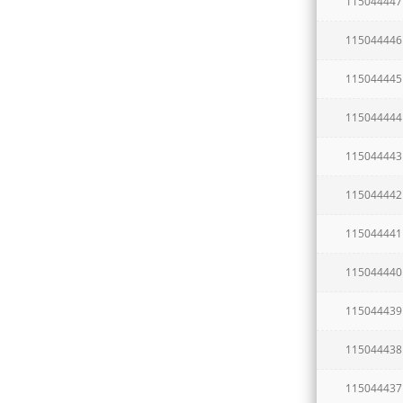
115044447
115044446
115044445
115044444
115044443
115044442
115044441
115044440
115044439
115044438
115044437