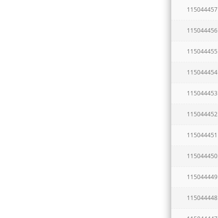
115044457
115044456
115044455
115044454
115044453
115044452
115044451
115044450
115044449
115044448